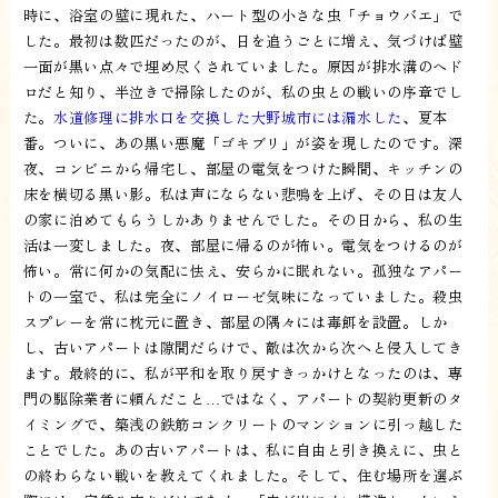
時に、浴室の壁に現れた、ハート型の小さな虫「チョウバエ」で
した。最初は数匹だったのが、日を追うごとに増え、気づけば壁
一面が黒い点々で埋め尽くされていました。原因が排水溝のヘド
ロだと知り、半泣きで掃除したのが、私の虫との戦いの序章でし
た。
水道修理に排水口を交換した大野城市には漏水した
、夏本
番。ついに、あの黒い悪魔「ゴキブリ」が姿を現したのです。深
夜、コンビニから帰宅し、部屋の電気をつけた瞬間、キッチンの
床を横切る黒い影。私は声にならない悲鳴を上げ、その日は友人
の家に泊めてもらうしかありませんでした。その日から、私の生
活は一変しました。夜、部屋に帰るのが怖い。電気をつけるのが
怖い。常に何かの気配に怯え、安らかに眠れない。孤独なアパー
トの一室で、私は完全にノイローゼ気味になっていました。殺虫
スプレーを常に枕元に置き、部屋の隅々には毒餌を設置。しか
し、古いアパートは隙間だらけで、敵は次から次へと侵入してき
ます。最終的に、私が平和を取り戻すきっかけとなったのは、専
門の駆除業者に頼んだこと…ではなく、アパートの契約更新のタ
イミングで、築浅の鉄筋コンクリートのマンションに引っ越した
ことでした。あの古いアパートは、私に自由と引き換えに、虫と
の終わらない戦いを教えてくれました。そして、住む場所を選ぶ