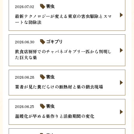
2026.07.02
害虫
最新テクノロジーが変える東京の害虫駆除とスマ
ートな防除法
2026.06.30
ゴキブリ
飲食店厨房でのチャバネゴキブリ一匹から判明し
た巨大な巣
2026.06.28
害虫
業者が見た糞だらけの断熱材と巣の撤去現場
2026.06.25
害虫
温暖化が早める巣作りと活動期間の変化