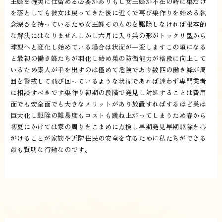
王蜂を確実に仕留める必要がありもし女王蜂が不在の時に巣だけ
を落としても彼女は戻ってきた後に近くで再び巣作りを始める執
念深さを持っているため女王蜂そのものを駆除しなければ根本的
な解決にはなりませんしかし六月に入り巣の形がトックリ型から
球型へと変化し始めている場合は状況が一変しますこの頃になる
と最初の働き蜂たちが羽化し始め巣の防衛能力が格段に向上して
いるため素人が手を出すのは極めて危険であり数匹の働き蜂が周
囲を警戒して飛び回っているような状況であれば迷わず専門業者
に相談すべきです巣作り初期の段階で発見し対処することは費用
面でも安全面でも大きなメリットがあり放置すればするほど巣は
巨大化し駆除の難易度もコストも跳ね上がってしまうため春から
初夏にかけては家の周りをこまめに点検し早期発見早期駆除を心
がけることが家族や近隣住民の安全を守るために私たちができる
最も賢明な行動なのです。