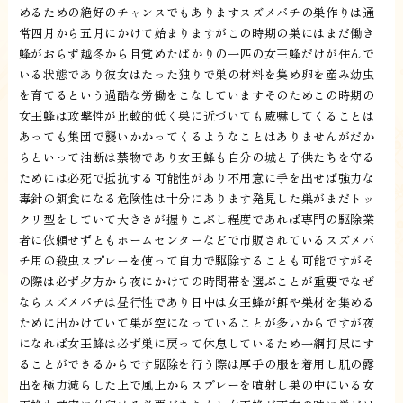
めるための絶好のチャンスでもありますスズメバチの巣作りは通
常四月から五月にかけて始まりますがこの時期の巣にはまだ働き
蜂がおらず越冬から目覚めたばかりの一匹の女王蜂だけが住んで
いる状態であり彼女はたった独りで巣の材料を集め卵を産み幼虫
を育てるという過酷な労働をこなしていますそのためこの時期の
女王蜂は攻撃性が比較的低く巣に近づいても威嚇してくることは
あっても集団で襲いかかってくるようなことはありませんがだか
らといって油断は禁物であり女王蜂も自分の城と子供たちを守る
ためには必死で抵抗する可能性があり不用意に手を出せば強力な
毒針の餌食になる危険性は十分にあります発見した巣がまだトッ
クリ型をしていて大きさが握りこぶし程度であれば専門の駆除業
者に依頼せずともホームセンターなどで市販されているスズメバ
チ用の殺虫スプレーを使って自力で駆除することも可能ですがそ
の際は必ず夕方から夜にかけての時間帯を選ぶことが重要でなぜ
ならスズメバチは昼行性であり日中は女王蜂が餌や巣材を集める
ために出かけていて巣が空になっていることが多いからですが夜
になれば女王蜂は必ず巣に戻って休息しているため一網打尽にす
ることができるからです駆除を行う際は厚手の服を着用し肌の露
出を極力減らした上で風上からスプレーを噴射し巣の中にいる女