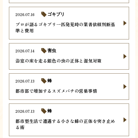
2026.07.16
ゴキブリ
プロが語るゴキブリ一匹発見時の業者依頼判断基
準と費用
2026.07.14
害虫
浴室の床を走る銀色の虫の正体と湿気対策
2026.07.13
蜂
都市部で増加するスズメバチの営巣事情
2026.07.13
蜂
都市型生活で遭遇する小さな蜂の正体を突き止め
る術