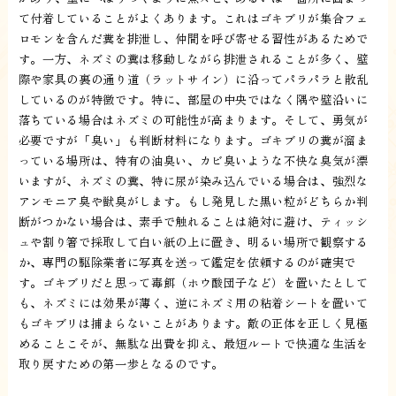
て付着していることがよくあります。これはゴキブリが集合フェ
ロモンを含んだ糞を排泄し、仲間を呼び寄せる習性があるためで
す。一方、ネズミの糞は移動しながら排泄されることが多く、壁
際や家具の裏の通り道（ラットサイン）に沿ってパラパラと散乱
しているのが特徴です。特に、部屋の中央ではなく隅や壁沿いに
落ちている場合はネズミの可能性が高まります。そして、勇気が
必要ですが「臭い」も判断材料になります。ゴキブリの糞が溜ま
っている場所は、特有の油臭い、カビ臭いような不快な臭気が漂
いますが、ネズミの糞、特に尿が染み込んでいる場合は、強烈な
アンモニア臭や獣臭がします。もし発見した黒い粒がどちらか判
断がつかない場合は、素手で触れることは絶対に避け、ティッシ
ュや割り箸で採取して白い紙の上に置き、明るい場所で観察する
か、専門の駆除業者に写真を送って鑑定を依頼するのが確実で
す。ゴキブリだと思って毒餌（ホウ酸団子など）を置いたとして
も、ネズミには効果が薄く、逆にネズミ用の粘着シートを置いて
もゴキブリは捕まらないことがあります。敵の正体を正しく見極
めることこそが、無駄な出費を抑え、最短ルートで快適な生活を
取り戻すための第一歩となるのです。