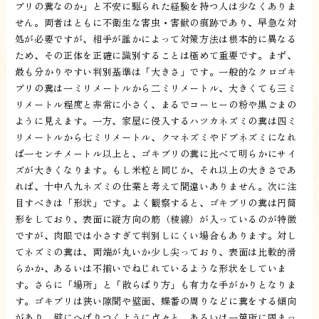
ブリの糞なのか」と不安に駆られた経験を持つ人は少なくありま
せん。両者はともに不衛生な害虫・害獣の痕跡であり、早急な対
処が必要ですが、相手が誰かによって対策方法は根本的に異なる
ため、その正体を正確に識別することは極めて重要です。まず、
最も分かりやすい判別基準は「大きさ」です。一般的なクロゴキ
ブリの糞は一ミリメートルから二ミリメートル、大きくても三ミ
リメートル程度と非常に小さく、まるでコーヒーの粉や黒ごまの
ように見えます。一方、家屋に侵入するハツカネズミの糞は四ミ
リメートルから七ミリメートル、クマネズミやドブネズミになれ
ば一センチメートル以上と、ゴキブリの糞に比べて明らかにサイ
ズが大きくなります。もし米粒と同じか、それ以上の大きさであ
れば、十中八九ネズミの仕業と考えて間違いありません。次に注
目すべきは「形状」です。よく観察すると、ゴキブリの糞は円筒
形をしており、表面に縦方向の筋（稜線）が入っているのが特徴
ですが、肉眼では小さすぎて判別しにくい場合もあります。対し
てネズミの糞は、両端が丸いか少し尖っており、表面は比較的滑
らかか、あるいは不揃いでねじれているような形状をしていま
す。さらに「場所」と「散らばり方」も有力な手がかりとなりま
す。ゴキブリは狭い隙間や壁面、蝶番の周りなどに糞をする傾向
があり、壁にへばりつくように点々と、あるいは一箇所に固まっ