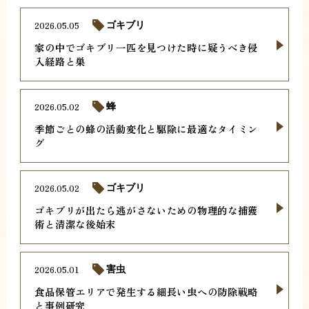
2026.05.05
ゴキブリ
家の中でゴキブリ一匹を見つけた時に疑うべき侵
入経路と巣
2026.05.02
蜂
季節ごとの蜂の活動変化と駆除に最適なタイミン
グ
2026.05.02
ゴキブリ
ゴキブリが出たら逃がさないための物理的な捕獲
術と清潔な後始末
2026.05.01
害虫
食品保管エリアで発生する細長い虫への防除戦略
と事例研究