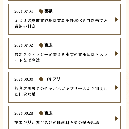
2026.07.04
害獣
ネズミの糞被害で駆除業者を呼ぶべき判断基準と
費用の目安
2026.07.02
害虫
最新テクノロジーが変える東京の害虫駆除とスマ
ートな防除法
2026.06.30
ゴキブリ
飲食店厨房でのチャバネゴキブリ一匹から判明し
た巨大な巣
2026.06.28
害虫
業者が見た糞だらけの断熱材と巣の撤去現場