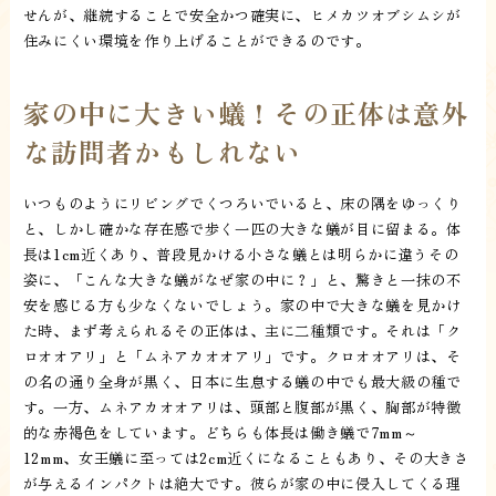
せんが、継続することで安全かつ確実に、ヒメカツオブシムシが
住みにくい環境を作り上げることができるのです。
家の中に大きい蟻！その正体は意外
な訪問者かもしれない
いつものようにリビングでくつろいでいると、床の隅をゆっくり
と、しかし確かな存在感で歩く一匹の大きな蟻が目に留まる。体
長は1cm近くあり、普段見かける小さな蟻とは明らかに違うその
姿に、「こんな大きな蟻がなぜ家の中に？」と、驚きと一抹の不
安を感じる方も少なくないでしょう。家の中で大きな蟻を見かけ
た時、まず考えられるその正体は、主に二種類です。それは「ク
ロオオアリ」と「ムネアカオオアリ」です。クロオオアリは、そ
の名の通り全身が黒く、日本に生息する蟻の中でも最大級の種で
す。一方、ムネアカオオアリは、頭部と腹部が黒く、胸部が特徴
的な赤褐色をしています。どちらも体長は働き蟻で7mm～
12mm、女王蟻に至っては2cm近くになることもあり、その大きさ
が与えるインパクトは絶大です。彼らが家の中に侵入してくる理