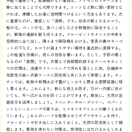
手軽で確実です。乾燥機がない場合は、アイロンのスチームを丁
寧に当てることでも代用できます。ニットなど熱に弱い素材でな
ければ、沸騰したお湯に短時間つけるという方法もあります。次
に重要なのが、徹底した「清掃」です。幼虫の餌となるホコリ、
髪の毛、ペットの毛、食べこぼしなどを物理的に除去すること
が、繁殖の連鎖を断ち切ります。クローゼットやタンスの中身を
定期的に全て出し、隅々まで掃除機をかける。家具の裏やカーペ
ットの下など、ホコリが溜まりやすい場所を重点的に清掃する。
この地道な作業が、彼らの住処を奪います。そして、予防の要と
なるのが「密閉」です。衣替えで長期間収納するウールやカシミ
ヤの衣類は、洗濯やクリーニングで汚れを落とした後、圧縮袋や
気密性の高い衣装ケースに防虫剤と共に入れて保管します。キッ
チンでは、乾物や粉類は必ず蓋がしっかりと閉まる密閉容器に移
し替えます。これにより、新たな侵入を防ぎ、万が一内部に虫が
いても、外へ広がるのを防ぐことができます。最後に、天然の忌
避成分を活用しましょう。ラベンダーやローズマリー、ペパーミ
ントといったハーブの香りは、ヒメカツオブシムシが嫌うとされ
ています。これらのハーブを乾燥させてポプリやサシェを作り、
クローゼットや引き出しに入れておくと、天然の防虫剤として機
能します。薬剤を使わない対策は、即効性には欠けるかもしれま