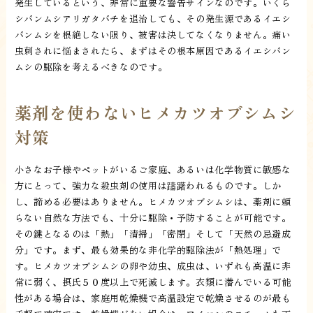
発生しているという、非常に重要な警告サインなのです。いくら
シバンムシアリガタバチを退治しても、その発生源であるイエシ
バンムシを根絶しない限り、被害は決してなくなりません。痛い
虫刺されに悩まされたら、まずはその根本原因であるイエシバン
ムシの駆除を考えるべきなのです。
薬剤を使わないヒメカツオブシムシ
対策
小さなお子様やペットがいるご家庭、あるいは化学物質に敏感な
方にとって、強力な殺虫剤の使用は躊躇われるものです。しか
し、諦める必要はありません。ヒメカツオブシムシは、薬剤に頼
らない自然な方法でも、十分に駆除・予防することが可能です。
その鍵となるのは「熱」「清掃」「密閉」そして「天然の忌避成
分」です。まず、最も効果的な非化学的駆除法が「熱処理」で
す。ヒメカツオブシムシの卵や幼虫、成虫は、いずれも高温に非
常に弱く、摂氏５０度以上で死滅します。衣類に潜んでいる可能
性がある場合は、家庭用乾燥機で高温設定で乾燥させるのが最も