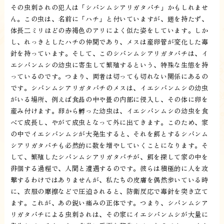
その虫刺されの犯人は「シバンムシアリガタバチ」かもしれませ
ん。この虫は、名前に「ハチ」と付いていますが、翅を持たず、
体長二ミリほどの赤褐色のアリによく似た姿をしています。しか
し、れっきとしたハチの仲間であり、メスは産卵管が変化した毒
針を持っています。そして、このシバンムシアリガタバチは、イ
エシバンムシの幼虫に寄生して繁殖するという、特殊な生態を持
っているのです。つまり、両者は切っても切れない関係にあるの
です。シバンムシアリガタバチのメスは、イエシバンムシの幼虫
がいる場所、例えば食品の中や畳の内部に侵入し、その体に卵を
産み付けます。卵から孵った幼虫は、イエシバンムシの幼虫を食
べて成長し、やがて成虫となって外に出てきます。このため、家
の中でイエシバンムシが大発生すると、それを餌とするシバンム
シアリガタバチも必然的に数を増やしていくことになります。そ
して、繁殖したシバンムシアリガタバチが、餌を探して家の中を
徘徊する過程で、人間と遭遇するのです。彼らは積極的に人を攻
撃するわけではありませんが、私たちの皮膚を偶然歩いている時
に、衣服の摩擦などで圧迫されると、防衛反応で毒針を突き立て
ます。これが、あの鋭い痛みの正体です。つまり、シバンムシア
リガタバチによる虫刺されは、その家にイエシバンムシが大量に