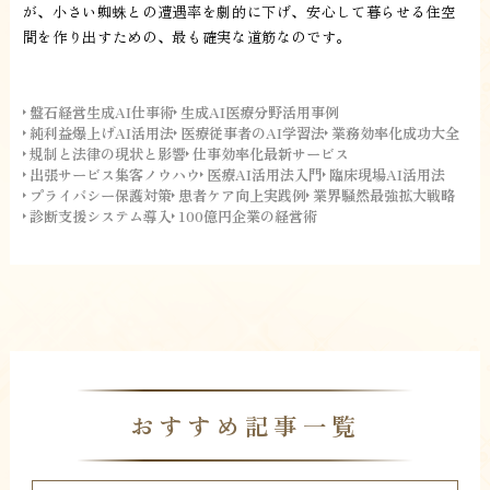
が、小さい蜘蛛との遭遇率を劇的に下げ、安心して暮らせる住空
間を作り出すための、最も確実な道筋なのです。
盤石経営生成AI仕事術
生成AI医療分野活用事例
純利益爆上げAI活用法
医療従事者のAI学習法
業務効率化成功大全
規制と法律の現状と影響
仕事効率化最新サービス
出張サービス集客ノウハウ
医療AI活用法入門
臨床現場AI活用法
プライバシー保護対策
患者ケア向上実践例
業界騒然最強拡大戦略
診断支援システム導入
100億円企業の経営術
おすすめ記事一覧