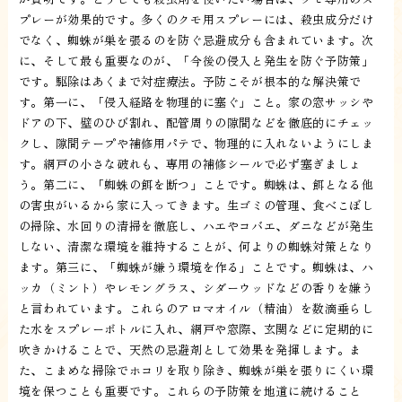
プレーが効果的です。多くのクモ用スプレーには、殺虫成分だけ
でなく、蜘蛛が巣を張るのを防ぐ忌避成分も含まれています。次
に、そして最も重要なのが、「今後の侵入と発生を防ぐ予防策」
です。駆除はあくまで対症療法。予防こそが根本的な解決策で
す。第一に、「侵入経路を物理的に塞ぐ」こと。家の窓サッシや
ドアの下、壁のひび割れ、配管周りの隙間などを徹底的にチェッ
クし、隙間テープや補修用パテで、物理的に入れないようにしま
す。網戸の小さな破れも、専用の補修シールで必ず塞ぎましょ
う。第二に、「蜘蛛の餌を断つ」ことです。蜘蛛は、餌となる他
の害虫がいるから家に入ってきます。生ゴミの管理、食べこぼし
の掃除、水回りの清掃を徹底し、ハエやコバエ、ダニなどが発生
しない、清潔な環境を維持することが、何よりの蜘蛛対策となり
ます。第三に、「蜘蛛が嫌う環境を作る」ことです。蜘蛛は、ハ
ッカ（ミント）やレモングラス、シダーウッドなどの香りを嫌う
と言われています。これらのアロマオイル（精油）を数滴垂らし
た水をスプレーボトルに入れ、網戸や窓際、玄関などに定期的に
吹きかけることで、天然の忌避剤として効果を発揮します。ま
た、こまめな掃除でホコリを取り除き、蜘蛛が巣を張りにくい環
境を保つことも重要です。これらの予防策を地道に続けること