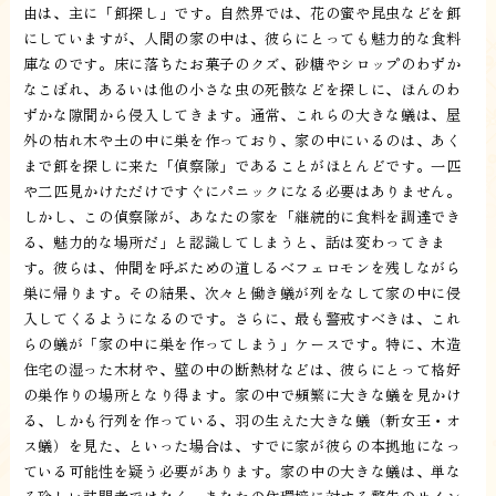
由は、主に「餌探し」です。自然界では、花の蜜や昆虫などを餌
にしていますが、人間の家の中は、彼らにとっても魅力的な食料
庫なのです。床に落ちたお菓子のクズ、砂糖やシロップのわずか
なこぼれ、あるいは他の小さな虫の死骸などを探しに、ほんのわ
ずかな隙間から侵入してきます。通常、これらの大きな蟻は、屋
外の枯れ木や土の中に巣を作っており、家の中にいるのは、あく
まで餌を探しに来た「偵察隊」であることがほとんどです。一匹
や二匹見かけただけですぐにパニックになる必要はありません。
しかし、この偵察隊が、あなたの家を「継続的に食料を調達でき
る、魅力的な場所だ」と認識してしまうと、話は変わってきま
す。彼らは、仲間を呼ぶための道しるべフェロモンを残しながら
巣に帰ります。その結果、次々と働き蟻が列をなして家の中に侵
入してくるようになるのです。さらに、最も警戒すべきは、これ
らの蟻が「家の中に巣を作ってしまう」ケースです。特に、木造
住宅の湿った木材や、壁の中の断熱材などは、彼らにとって格好
の巣作りの場所となり得ます。家の中で頻繁に大きな蟻を見かけ
る、しかも行列を作っている、羽の生えた大きな蟻（新女王・オ
ス蟻）を見た、といった場合は、すでに家が彼らの本拠地になっ
ている可能性を疑う必要があります。家の中の大きな蟻は、単な