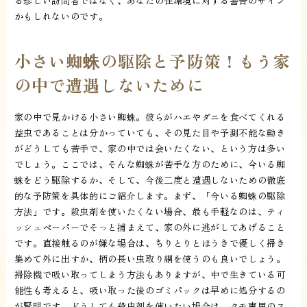
る珍しい訪問者ではなく、あなたの住環境に対する警告のサイン
かもしれないのです。
小さい蜘蛛の駆除と予防策！もう家
の中で遭遇しないために
家の中で見かける小さい蜘蛛。彼らがハエやダニを食べてくれる
益虫であることは分かっていても、その見た目や予測不能な動き
がどうしても苦手で、家の中では会いたくない、という方は多い
でしょう。ここでは、そんな蜘蛛が苦手な方のために、今いる蜘
蛛をどう駆除するか、そして、今後二度と遭遇しないための徹底
的な予防策を具体的にご紹介します。まず、「今いる蜘蛛の駆除
方法」です。殺虫剤を使いたくない場合、最も手軽なのは、ティ
ッシュペーパーでそっと捕まえて、家の外に逃がしてあげること
です。直接触るのが嫌な場合は、ちりとりとほうきで優しく掃き
集めて外に出すか、柄の長い虫取り網を使うのも良いでしょう。
掃除機で吸い取ってしまう方法もありますが、中で生きている可
能性も考えると、吸い取った後のゴミパックは早めに処分するの
が賢明です。どうしても殺虫剤を使いたい場合は、クモ専用のス