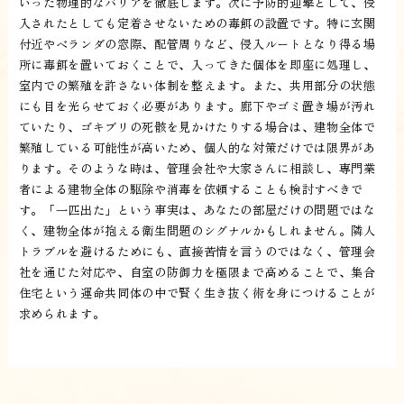
いった物理的なバリアを徹底します。次に予防的迎撃として、侵
入されたとしても定着させないための毒餌の設置です。特に玄関
付近やベランダの窓際、配管周りなど、侵入ルートとなり得る場
所に毒餌を置いておくことで、入ってきた個体を即座に処理し、
室内での繁殖を許さない体制を整えます。また、共用部分の状態
にも目を光らせておく必要があります。廊下やゴミ置き場が汚れ
ていたり、ゴキブリの死骸を見かけたりする場合は、建物全体で
繁殖している可能性が高いため、個人的な対策だけでは限界があ
ります。そのような時は、管理会社や大家さんに相談し、専門業
者による建物全体の駆除や消毒を依頼することも検討すべきで
す。「一匹出た」という事実は、あなたの部屋だけの問題ではな
く、建物全体が抱える衛生問題のシグナルかもしれません。隣人
トラブルを避けるためにも、直接苦情を言うのではなく、管理会
社を通じた対応や、自室の防御力を極限まで高めることで、集合
住宅という運命共同体の中で賢く生き抜く術を身につけることが
求められます。