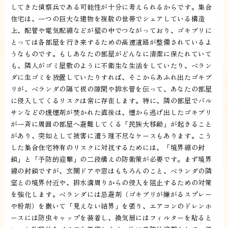
してきた偵察兵である可能性が十分に考えられるからです。集合
住宅は、一つの巨大な建物を複数の世帯でシェアしている構造
上、配管や電気配線などが壁の中でつながっており、ゴキブリに
とっては各部屋を行き来するための高速道路が整備されているよ
うなものです。もしあなたの部屋がどんなに清潔に保たれていて
も、隣人がゴミ屋敷のように不衛生な生活をしていたり、ベラン
ダに生ゴミを放置していたりすれば、そこからあふれ出たゴキブ
リが、ベランダの隔て板の隙間や排水管を伝って、あなたの部屋
に侵入してくるリスクは常に存在します。特に、隣の部屋でバル
サンなどの燻煙剤が焚かれた直後は、煙から逃げ出したゴキブリ
が一斉に周囲の部屋へ避難してくる「民族大移動」が起きること
があり、突如として被害に遭う理不尽なケースもあります。こう
した集合住宅特有のリスクに対抗するためには、「境界線の封
鎖」と「予防的迎撃」の二段構えの防衛策が必要です。まず境界
線の封鎖ですが、玄関ドアや窓はもちろんのこと、ベランダの隣
室との境界付近や、排水溝周りからの侵入を阻止するための対策
を強化します。ベランダには忌避剤（ゴキブリが嫌がるスプレー
や粉剤）を撒いて「見えない結界」を張り、エアコンのドレンホ
ースには防虫キャップを装着し、換気扇にはフィルターを貼ると