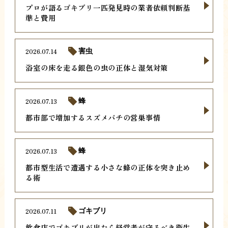
プロが語るゴキブリ一匹発見時の業者依頼判断基
準と費用
2026.07.14
害虫
浴室の床を走る銀色の虫の正体と湿気対策
2026.07.13
蜂
都市部で増加するスズメバチの営巣事情
2026.07.13
蜂
都市型生活で遭遇する小さな蜂の正体を突き止め
る術
2026.07.11
ゴキブリ
飲食店でゴキブリが出たら経営者が守るべき衛生