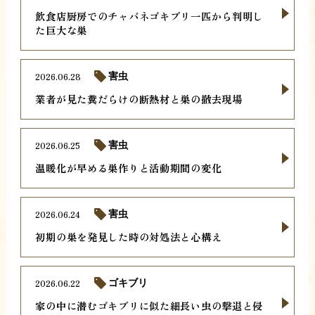
飲食店厨房でのチャバネゴキブリ一匹から判明し
た巨大な巣
2026.06.28
害虫
業者が見た糞だらけの断熱材と巣の撤去現場
2026.06.25
害虫
温暖化が早める巣作りと活動期間の変化
2026.06.24
害虫
初期の巣を発見した時の対処法と心構え
2026.06.22
ゴキブリ
家の中に潜むゴキブリに似た細長い虫の撃退と侵