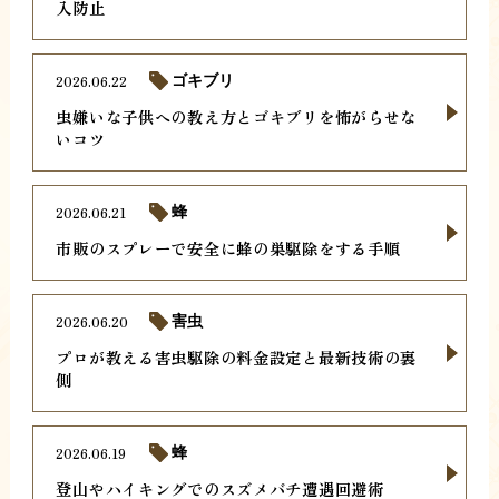
入防止
2026.06.22
ゴキブリ
虫嫌いな子供への教え方とゴキブリを怖がらせな
いコツ
2026.06.21
蜂
市販のスプレーで安全に蜂の巣駆除をする手順
2026.06.20
害虫
プロが教える害虫駆除の料金設定と最新技術の裏
側
2026.06.19
蜂
登山やハイキングでのスズメバチ遭遇回避術