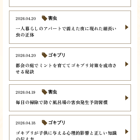
2026.04.20
害虫
一人暮らしのアパートで震えた夜に現れた細長い
虫の正体
2026.04.20
ゴキブリ
都会の庭でミントを育ててゴキブリ対策を成功さ
せる秘訣
2026.04.19
害虫
毎日の掃除で防ぐ風呂場の害虫発生予防習慣
2026.04.18
ゴキブリ
ゴキブリが子供に与える心理的影響と正しい知識
の伝え方