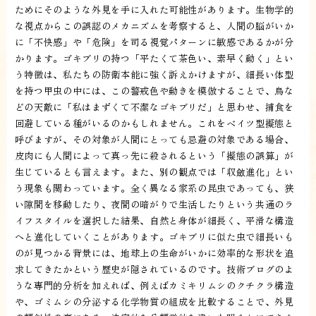
ためにそのような外見を手に入れた可能性があります。生物学的
な視点からこの誤認のメカニズムを考察すると、人間の脳がいか
に「不快感」や「危険」を司る視覚パターンに敏感であるかが分
かります。ゴキブリの持つ「平たくて茶色い、素早く動く」とい
う特徴は、私たちの防衛本能に強く訴えかけますが、細長い体型
を持つ甲虫の中には、この警戒色や動きを模倣することで、鳥な
どの天敵に「私はまずくて不潔なゴキブリだ」と思わせ、捕食を
回避している種がいるのかもしれません。これをベイツ型擬態と
呼びますが、その対象が人間にとっても忌避の対象である場合、
皮肉にも人間によって真っ先に殺されるという「擬態の誤算」が
生じているとも言えます。また、別の観点では「収斂進化」とい
う現象も関わっています。全く異なる家系の昆虫であっても、狭
い隙間を移動したり、夜間の暗がりで生活したりという共通のラ
イフスタイルを選択した結果、自然と身体が細長く、平滑な構造
へと進化していくことがあります。ゴキブリに似た虫で細長いも
のが見つかる背景には、地球上の生命がいかに効率的な形状を追
求してきたかという歴史が隠されているのです。技術ブログのよ
うな専門的分析を加えれば、例えばカミキリムシのクチクラ構造
や、ゴミムシの分泌する化学物質の組成を比較することで、外見