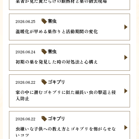
業者が見た糞だらけの断熱材と巣の撤去現場
2026.06.25
害虫
温暖化が早める巣作りと活動期間の変化
2026.06.24
害虫
初期の巣を発見した時の対処法と心構え
2026.06.22
ゴキブリ
家の中に潜むゴキブリに似た細長い虫の撃退と侵
入防止
2026.06.22
ゴキブリ
虫嫌いな子供への教え方とゴキブリを怖がらせな
いコツ