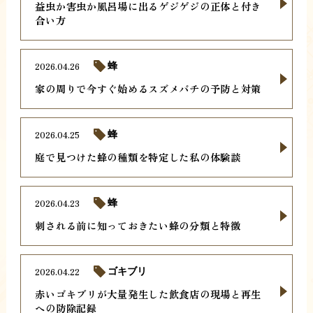
益虫か害虫か風呂場に出るゲジゲジの正体と付き
合い方
2026.04.26
蜂
家の周りで今すぐ始めるスズメバチの予防と対策
2026.04.25
蜂
庭で見つけた蜂の種類を特定した私の体験談
2026.04.23
蜂
刺される前に知っておきたい蜂の分類と特徴
2026.04.22
ゴキブリ
赤いゴキブリが大量発生した飲食店の現場と再生
への防除記録