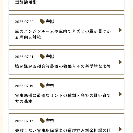
毒餌活用術
2026.07.23
害獣
車のエンジンルームや車内でネズミの糞が見つか
る理由と対策
2026.07.21
害獣
鳩が嫌がる超音波装置の効果とその科学的な限界
2026.07.19
害虫
害虫忌避に最適なミントの種類と庭での賢い育て
方の基本
2026.07.17
害虫
失敗しない害虫駆除業者の選び方と料金相場の仕