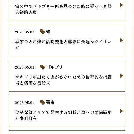
家の中でゴキブリ一匹を見つけた時に疑うべき侵
入経路と巣
2026.05.02
蜂
季節ごとの蜂の活動変化と駆除に最適なタイミン
グ
2026.05.02
ゴキブリ
ゴキブリが出たら逃がさないための物理的な捕獲
術と清潔な後始末
2026.05.01
害虫
食品保管エリアで発生する細長い虫への防除戦略
と事例研究