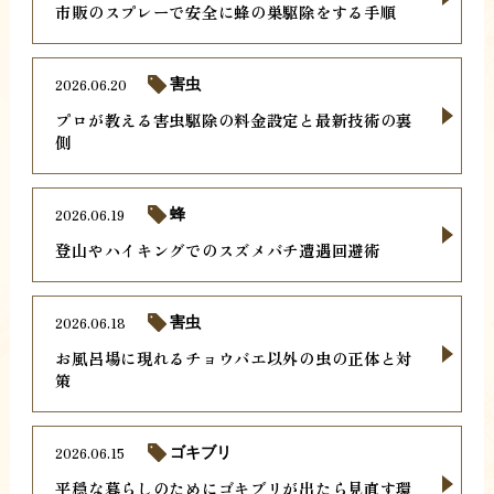
市販のスプレーで安全に蜂の巣駆除をする手順
2026.06.20
害虫
プロが教える害虫駆除の料金設定と最新技術の裏
側
2026.06.19
蜂
登山やハイキングでのスズメバチ遭遇回避術
2026.06.18
害虫
お風呂場に現れるチョウバエ以外の虫の正体と対
策
2026.06.15
ゴキブリ
平穏な暮らしのためにゴキブリが出たら見直す環