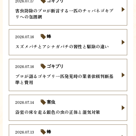
2026.07.17
ゴキブリ
害虫防除のプロが断言する一匹のチャバネゴキブ
リへの包囲網
2026.07.16
蜂
スズメバチとアシナガバチの習性と駆除の違い
2026.07.16
ゴキブリ
プロが語るゴキブリ一匹発見時の業者依頼判断基
準と費用
2026.07.14
害虫
浴室の床を走る銀色の虫の正体と湿気対策
2026.07.13
蜂