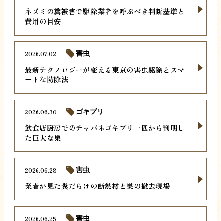
ネズミの糞被害で駆除業者を呼ぶべき判断基準と
費用の目安
2026.07.02
害虫
最新テクノロジーが変える東京の害虫駆除とスマ
ートな防除法
2026.06.30
ゴキブリ
飲食店厨房でのチャバネゴキブリ一匹から判明し
た巨大な巣
2026.06.28
害虫
業者が見た糞だらけの断熱材と巣の撤去現場
2026.06.25
害虫