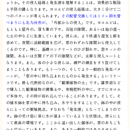
ょうか。その侵入経路と発生源を理解することは、効果的な駆除
と予防の鍵となります。ヨコエビの侵入経路は、大きく分けて二
つのパターンが考えられます。
その配管交換してはトイレ排水管
つまりにも北九州市が
、「外部からの侵入」です。ヨコエビは、
もともと屋外の、落ち葉の下や、石垣の隙間、あるいは庭の湿っ
た土の中などに生息しています。彼らは、より快適な湿気と餌を
求めて、夜間に活動範囲を広げ、家のわずかな隙間から侵入して
くるのです。特に、基礎コンクリートのひび割れや、窓サッシの
隙間、あるいは玄関ドアの下の隙間などが、主要な侵入ルートと
なります。また、体の小さな彼らは、網戸の網目をすり抜けてし
まうこともあります。もう一つの、そしてより一般的な発生パタ
ーンが、「家の中に持ち込まれたものから発生する」というケー
スです。最も代表的なのが、「観葉植物の土」です。園芸店など
で購入した観葉植物の腐葉土や、有機肥料の中に、すでにヨコエ
ビ本体や、その卵が紛れ込んでいることがあります。そして、そ
の植木鉢を家の中に持ち込み、水やりをすることで、鉢の中が彼
らにとっての繁殖拠点、すなわち「発生源」となってしまうので
す。鉢の受け皿に常に水が溜まっているような状態は、彼らにと
って最高の環境です。ここから這い出した個体が、家のあちこち
へと広がっていきます。また、あまり一般的ではありませんが、