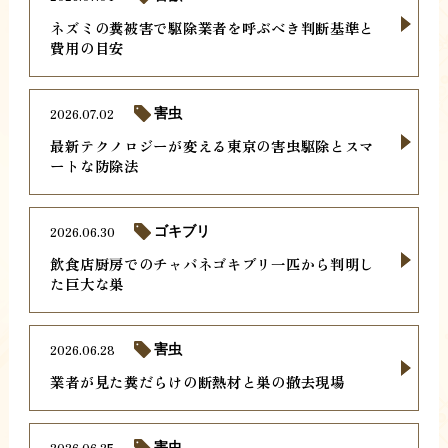
ネズミの糞被害で駆除業者を呼ぶべき判断基準と
費用の目安
2026.07.02
害虫
最新テクノロジーが変える東京の害虫駆除とスマ
ートな防除法
2026.06.30
ゴキブリ
飲食店厨房でのチャバネゴキブリ一匹から判明し
た巨大な巣
2026.06.28
害虫
業者が見た糞だらけの断熱材と巣の撤去現場
2026.06.25
害虫