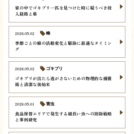
家の中でゴキブリ一匹を見つけた時に疑うべき侵
入経路と巣
2026.05.02
蜂
季節ごとの蜂の活動変化と駆除に最適なタイミン
グ
2026.05.02
ゴキブリ
ゴキブリが出たら逃がさないための物理的な捕獲
術と清潔な後始末
2026.05.01
害虫
食品保管エリアで発生する細長い虫への防除戦略
と事例研究