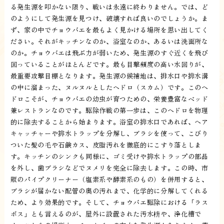
る発生源を叩かない限り、戦いは永遠に終わりません。では、ど
のようにして発生源を見つけ、破壊すれば良いのでしょうか。ま
ず、家の中でチョウバエを最もよく見かける場所を思い出してく
ださい。それがキッチンなのか、浴室なのか、あるいは洗面所な
のか。チョウバエは飛ぶ力が弱いため、発生源のすぐ近くを飛び
回っていることがほとんどです。最も目撃頻度の高い水回りが、
最重要攻撃目標となります。発生源の候補地は、排水口や排水溝
の中に溜まった、ヌルヌルとしたヘドロ（スカム）です。このヘ
ドロこそが、チョウバエの幼虫が育つための、栄養豊富なベッド
兼レストランなのです。駆除作戦の第一歩は、このヘドロを物理
的に除去することから始まります。浴室の排水口であれば、ヘア
キャッチャーや排水トラップを分解し、ブラシを使って、こびり
ついた髪の毛や石鹸カス、皮脂汚れを徹底的にこすり落としま
す。キッチンのシンクも同様に、ゴミ受けや排水トラップの部品
を外し、歯ブラシなどでヌメリを完全に除去します。この時、市
販のパイプクリーナー（塩素系や酵素系のもの）を併用すると、
ブラシが届かない配管の奥の汚れまで、化学的に分解してくれる
ため、より効果的です。そして、チョウバエ駆除における「ラス
ボス」とも言えるのが、屋外に設置された汚水枡や、浄化槽で