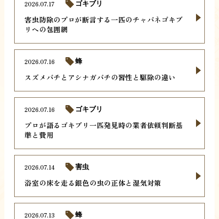
2026.07.17
ゴキブリ
害虫防除のプロが断言する一匹のチャバネゴキブ
リへの包囲網
2026.07.16
蜂
スズメバチとアシナガバチの習性と駆除の違い
2026.07.16
ゴキブリ
プロが語るゴキブリ一匹発見時の業者依頼判断基
準と費用
2026.07.14
害虫
浴室の床を走る銀色の虫の正体と湿気対策
2026.07.13
蜂