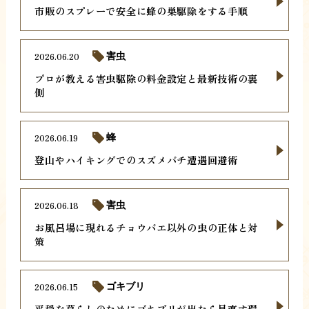
市販のスプレーで安全に蜂の巣駆除をする手順
2026.06.20
害虫
プロが教える害虫駆除の料金設定と最新技術の裏
側
2026.06.19
蜂
登山やハイキングでのスズメバチ遭遇回避術
2026.06.18
害虫
お風呂場に現れるチョウバエ以外の虫の正体と対
策
2026.06.15
ゴキブリ
平穏な暮らしのためにゴキブリが出たら見直す環