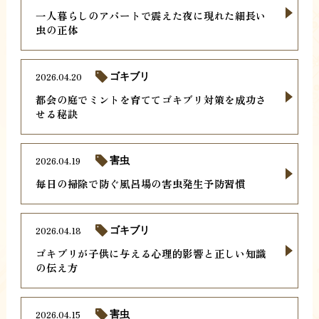
一人暮らしのアパートで震えた夜に現れた細長い
虫の正体
2026.04.20
ゴキブリ
都会の庭でミントを育ててゴキブリ対策を成功さ
せる秘訣
2026.04.19
害虫
毎日の掃除で防ぐ風呂場の害虫発生予防習慣
2026.04.18
ゴキブリ
ゴキブリが子供に与える心理的影響と正しい知識
の伝え方
2026.04.15
害虫