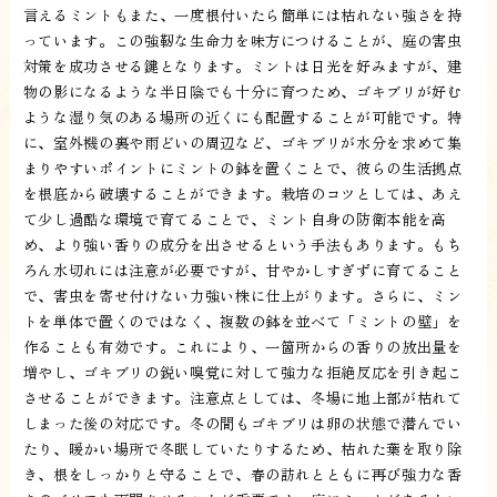
言えるミントもまた、一度根付いたら簡単には枯れない強さを持
っています。この強靭な生命力を味方につけることが、庭の害虫
対策を成功させる鍵となります。ミントは日光を好みますが、建
物の影になるような半日陰でも十分に育つため、ゴキブリが好む
ような湿り気のある場所の近くにも配置することが可能です。特
に、室外機の裏や雨どいの周辺など、ゴキブリが水分を求めて集
まりやすいポイントにミントの鉢を置くことで、彼らの生活拠点
を根底から破壊することができます。栽培のコツとしては、あえ
て少し過酷な環境で育てることで、ミント自身の防衛本能を高
め、より強い香りの成分を出させるという手法もあります。もち
ろん水切れには注意が必要ですが、甘やかしすぎずに育てること
で、害虫を寄せ付けない力強い株に仕上がります。さらに、ミン
トを単体で置くのではなく、複数の鉢を並べて「ミントの壁」を
作ることも有効です。これにより、一箇所からの香りの放出量を
増やし、ゴキブリの鋭い嗅覚に対して強力な拒絶反応を引き起こ
させることができます。注意点としては、冬場に地上部が枯れて
しまった後の対応です。冬の間もゴキブリは卵の状態で潜んでい
たり、暖かい場所で冬眠していたりするため、枯れた葉を取り除
き、根をしっかりと守ることで、春の訪れとともに再び強力な香