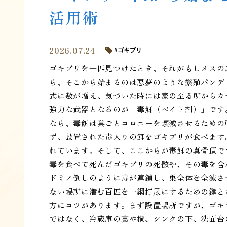
活用術
2026.07.24
ゴキブリ
ゴキブリを一匹見つけたとき、それがもしメスの
ら、そこから始まるのは悪夢のような繁殖パンデ
式に数が増え、気づいた時には家の至る所からカ
強力な武器となるのが「毒餌（ベイト剤）」です
なら、毒餌は巣ごとコロニーを壊滅させるための
ず、設置された毒入りの餌をゴキブリが食べます
れています。そして、ここからが毒餌の真骨頂で
毒を食べて死んだゴキブリの死骸や、その毒を含
ドミノ倒しのように毒が連鎖し、巣全体を全滅さ
ない場所に潜む百匹を一網打尽にするための鍵と
方にコツがあります。まず設置場所ですが、ゴキ
ではなく、冷蔵庫の裏や横、シンクの下、洗面台