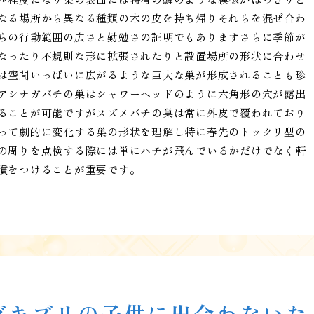
なる場所から異なる種類の木の皮を持ち帰りそれらを混ぜ合わ
らの行動範囲の広さと勤勉さの証明でもありますさらに季節が
なったり不規則な形に拡張されたりと設置場所の形状に合わせ
は空間いっぱいに広がるような巨大な巣が形成されることも珍
アシナガバチの巣はシャワーヘッドのように六角形の穴が露出
ることが可能ですがスズメバチの巣は常に外皮で覆われており
って劇的に変化する巣の形状を理解し特に春先のトックリ型の
の周りを点検する際には単にハチが飛んでいるかだけでなく軒
慣をつけることが重要です。
ゴキブリの子供に出会わないた