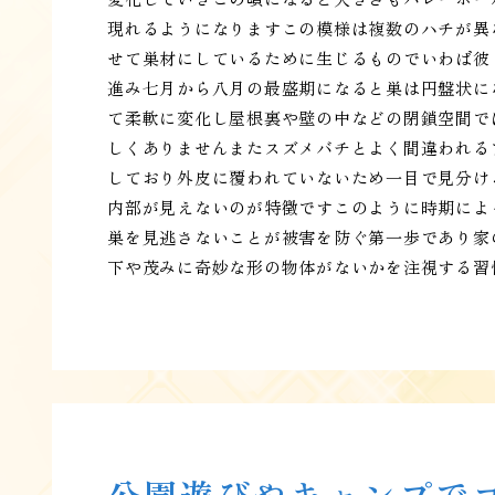
現れるようになりますこの模様は複数のハチが異
せて巣材にしているために生じるものでいわば彼
進み七月から八月の最盛期になると巣は円盤状に
て柔軟に変化し屋根裏や壁の中などの閉鎖空間で
しくありませんまたスズメバチとよく間違われる
しており外皮に覆われていないため一目で見分け
内部が見えないのが特徴ですこのように時期によ
巣を見逃さないことが被害を防ぐ第一歩であり家
下や茂みに奇妙な形の物体がないかを注視する習
公園遊びやキャンプで