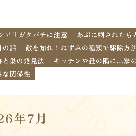
シアリガタバチに注意
あぶに刺されたら
日の話
敵を知れ！ねずみの種類で駆除方
跡と巣の発見法
キッチンや畳の隅に…家
外な関係性
026年7月