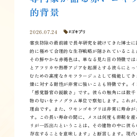
的背景
2026.07.24
ゴキブリ
害虫防除の最前線で長年研究を続けてきた博士に
的に極めて合理的な生存戦略が隠されていること
その鮮やかな赤褐色は、単なる見た目の特徴では
とアフリカや熱帯アジアを起源とする彼らにとっ
むための高度なカモフラージュとして機能してき
燥に対する耐性が非常に強いことも特徴です。イ
「感覚器官の鋭敏さ」です。彼らの触角には数千
物の匂いをナノグラム単位で察知します。これが
理由です。また、ワモンゴキブリは非常に寿命が
す。この長い寿命の間に、メスは何度も卵鞘を産
リが一匹出たということは、その建物の中に彼ら
存在することを意味します」と断言します。現代