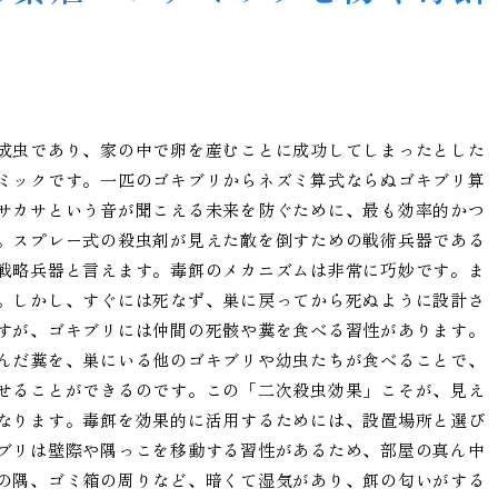
成虫であり、家の中で卵を産むことに成功してしまったとした
ミックです。一匹のゴキブリからネズミ算式ならぬゴキブリ算
サカサという音が聞こえる未来を防ぐために、最も効率的かつ
。スプレー式の殺虫剤が見えた敵を倒すための戦術兵器である
戦略兵器と言えます。毒餌のメカニズムは非常に巧妙です。ま
。しかし、すぐには死なず、巣に戻ってから死ぬように設計さ
すが、ゴキブリには仲間の死骸や糞を食べる習性があります。
んだ糞を、巣にいる他のゴキブリや幼虫たちが食べることで、
せることができるのです。この「二次殺虫効果」こそが、見え
なります。毒餌を効果的に活用するためには、設置場所と選び
ブリは壁際や隅っこを移動する習性があるため、部屋の真ん中
の隅、ゴミ箱の周りなど、暗くて湿気があり、餌の匂いがする