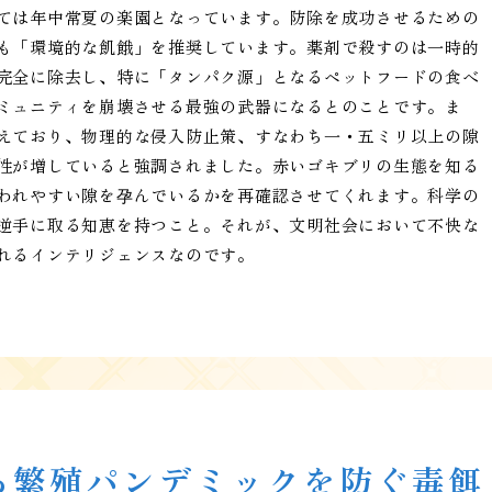
ては年中常夏の楽園となっています。防除を成功させるための
も「環境的な飢餓」を推奨しています。薬剤で殺すのは一時的
完全に除去し、特に「タンパク源」となるペットフードの食べ
ミュニティを崩壊させる最強の武器になるとのことです。ま
えており、物理的な侵入防止策、すなわち一・五ミリ以上の隙
性が増していると強調されました。赤いゴキブリの生態を知る
われやすい隙を孕んでいるかを再確認させてくれます。科学の
逆手に取る知恵を持つこと。それが、文明社会において不快な
れるインテリジェンスなのです。
る繁殖パンデミックを防ぐ毒餌