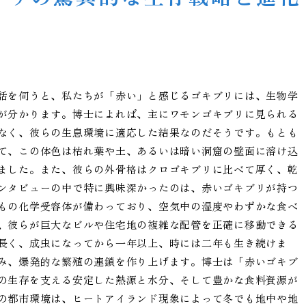
話を伺うと、私たちが「赤い」と感じるゴキブリには、生物学
が分かります。博士によれば、主にワモンゴキブリに見られる
なく、彼らの生息環境に適応した結果なのだそうです。もとも
て、この体色は枯れ葉や土、あるいは暗い洞窟の壁面に溶け込
ました。また、彼らの外骨格はクロゴキブリに比べて厚く、乾
ンタビューの中で特に興味深かったのは、赤いゴキブリが持つ
もの化学受容体が備わっており、空気中の湿度やわずかな食べ
、彼らが巨大なビルや住宅地の複雑な配管を正確に移動できる
長く、成虫になってから一年以上、時には二年も生き続けま
み、爆発的な繁殖の連鎖を作り上げます。博士は「赤いゴキブ
の生存を支える安定した熱源と水分、そして豊かな食料資源が
の都市環境は、ヒートアイランド現象によって冬でも地中や地