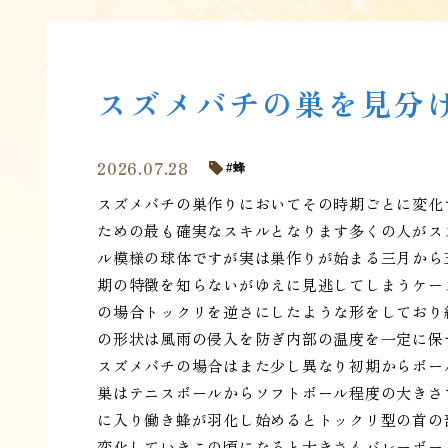
スズメバチの巣を見分
2026.07.28
蜂
スズメバチの巣作りにおいてその時期ごとに変化
ための最も確実なスキルとなります多くの人がス
ル模様の球体ですが実は巣作りが始まる三月から
期の特徴を知らないがゆえに見逃してしまうケー
の場合トックリを逆さにしたような形をしており
の形状は風雨の侵入を防ぎ内部の温度を一定に保
スズメバチの場合はまた少し異なり初期からボー
巣はテニスボールからソフトボール程度の大きさ
に入り働き蜂が羽化し始めるとトックリ型の首の
変化していきこの頃になると大きさもバレーボー