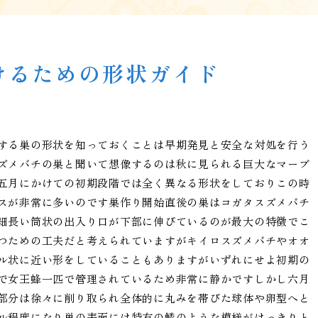
けるための形状ガイド
する巣の形状を知っておくことは早期発見と安全な対処を行う
ズメバチの巣と聞いて想像するのは秋に見られる巨大なマーブ
五月にかけての初期段階では全く異なる形状をしておりこの時
スが非常に多いのです巣作り開始直後の巣はコガタスズメバチ
細長い筒状の出入り口が下部に伸びているのが最大の特徴でこ
つための工夫だと考えられていますがキイロスズメバチやオオ
ル状に近い形をしていることもありますがいずれにせよ初期の
で女王蜂一匹で管理されているため非常に静かですしかし六月
部分は徐々に削り取られ全体的に丸みを帯びた球体や卵型へと
ル程度になり巣の表面には特有の鱗のような模様がはっきりと